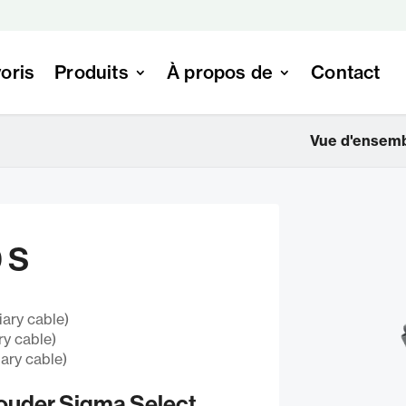
oris
Produits
À propos de
Contact
S
Vue d'ensem
 S
iary cable)
ry cable)
ary cable)
Souder Sigma Select