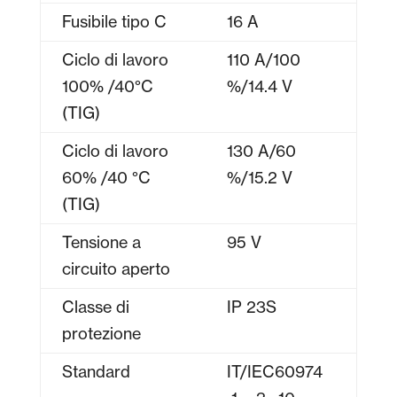
Fusibile tipo C
16 A
Ciclo di lavoro
110 A/100
100% /40°C
%/14.4 V
(TIG)
Ciclo di lavoro
130 A/60
60% /40 °C
%/15.2 V
(TIG)
Tensione a
95 V
circuito aperto
Classe di
IP 23S
protezione
Standard
IT/IEC60974