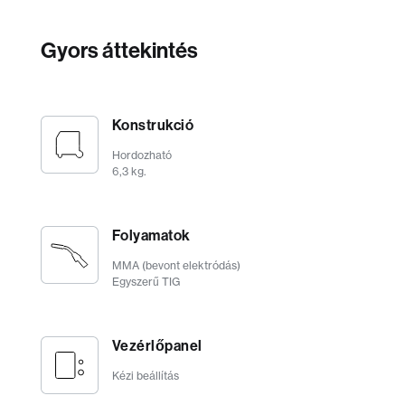
Gyors áttekintés
Konstrukció
Hordozható
6,3 kg.
Folyamatok
MMA (bevont elektródás)
Egyszerű TIG
Vezérlőpanel
Kézi beállítás