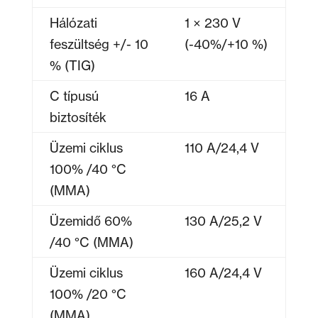
Hálózati
1 × 230 V
feszültség +/- 10
(-40%/+10 %)
% (TIG)
C típusú
16 A
biztosíték
Üzemi ciklus
110 A/24,4 V
100% /40 °C
(MMA)
Üzemidő 60%
130 A/25,2 V
/40 °C (MMA)
Üzemi ciklus
160 A/24,4 V
100% /20 °C
(MMA)