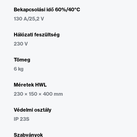
Bekapcsolási idő 60%/40°C
130 A/25,2 V
Hálózati feszültség
230 V
Tömeg
6 kg
Méretek HWL
230 × 150 × 400 mm
Védelmi osztály
IP 23S
Szabványok