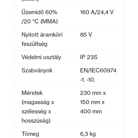
Üzemidő 60%
160 A/24,4 V
/20 °C (MMA)
Nyitott áramköri
85 V
feszültség
Védelmi osztály
IP 23S
Szabványok
EN/IEC60974
-1. -10.
Méretek
230 mm x
(magasság x
150 mm x
szélesség x
400 mm
hosszúság)
Tömeg
6,3 kg