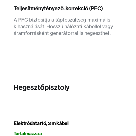
Teljesítménytényező-korrekció (PFC)
A PFC biztosítja a tápfeszültség maximális
kihasználását. Hosszú hálózati kábellel vagy
áramforrásként generátorral is hegeszthet.
Hegesztőpisztoly
Elektródatartó, 3 m kábel
Tartalmazza a