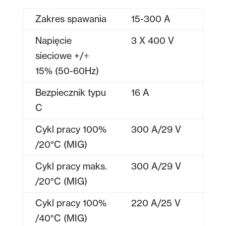
Zakres spawania
15-300 A
Napięcie
3 X 400 V
sieciowe +/÷
15% (50-60Hz)
Bezpiecznik typu
16 A
C
Cykl pracy 100%
300 A/29 V
/20°C (MIG)
Cykl pracy maks.
300 A/29 V
/20°C (MIG)
Cykl pracy 100%
220 A/25 V
/40°C (MIG)