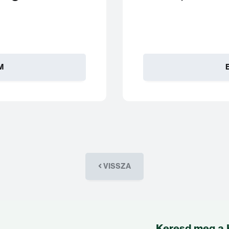
M
VISSZA
Keresd meg a