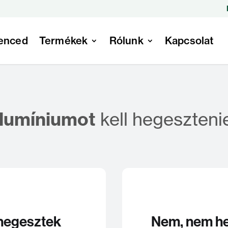
enced
Termékek
Rólunk
Kapcsolat
lumíniumot
kell hegeszteni
 hegesztek
Nem, nem he