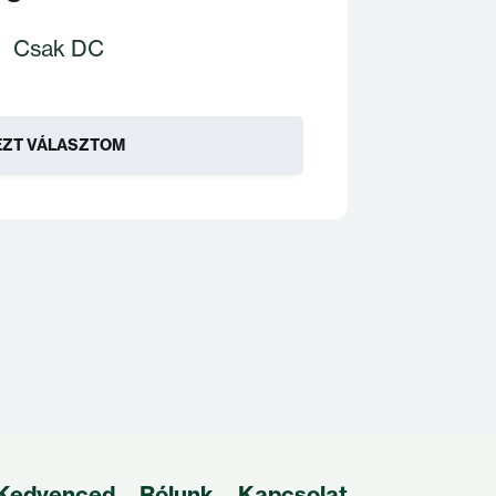
Csak DC
EZT VÁLASZTOM
 Kedvenced
Rólunk
Kapcsolat